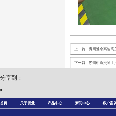
上一篇：贵州遵余高速高
下一篇：苏州轨道交通手
分享到：
0
首页
关于贤业
产品中心
新闻中心
客户案