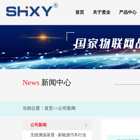
首页
关于贤业
产品中心
News
新闻中心
当前位置：
首页
>>
公司新闻
公司新闻
无线测温装置 - 新能源汽车行业