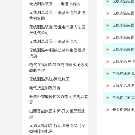
无线测温装置 
无线测温装置——走进中石油
无线测温装置-上海贤业电气走进
无线测温装置
瓮福集团
无线测温装置
无线测温装置-贤业电气进入法国
液化气公司
无线测温装置
无线测温装置-上海贤业电气
无线测温装置
无线测温-中国建筑材料集团投运
成功
无线测温-中
电气在线测温装置与海螺水泥达成
战略合作
电气在线测温
无线测温系统-河北施工
无线测温系统
电气接点测温装置
开关柜智能操控装置带无线测温装
电气接点测温
置
开关柜智能操
山西晋能集团中标-开关柜无线测
温
无源无线测温-投运国家电网（安
徽铜陵供电局）