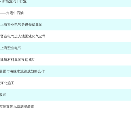
- 新能源汽车行业
——走进中石油
-上海贤业电气走进瓮福集团
-贤业电气进入法国液化气公司
-上海贤业电气
国建筑材料集团投运成功
装置与海螺水泥达成战略合作
-河北施工
装置
控装置带无线测温装置