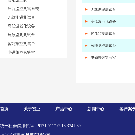
后台监控测试系统
无线测温测试台
无线测温测试台
高低温老化设备
高低温老化设备
局放监测测试台
局放监测测试台
智能操控测试台
智能操控测试台
电磁兼容实验室
电磁兼容实验室
首页
关于贤业
产品中心
新闻中心
客户案
统一社会信用代码：9131 0117 0918 3241 89
上海贤业电气科技有限公司