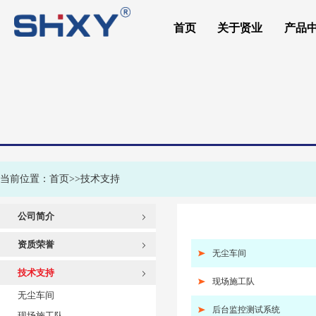
首页
关于贤业
产品
About
关于贤业
当前位置：
首页
>>
技术支持
公司简介
资质荣誉
无尘车间
技术支持
现场施工队
无尘车间
后台监控测试系统
现场施工队