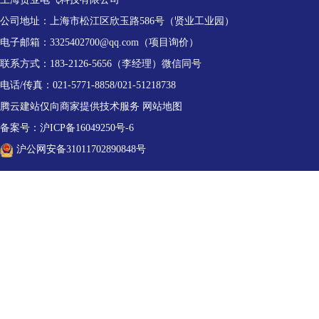
公司地址：上海市松江区欣玉路586号（贤业工业园）
电子邮箱：3325402700@qq.com（项目询价）
联系方式：183-2126-5656（李经理）微信同号
电话/传真：021-5771-8858/021-51218738
腾云建站仅向商家提供技术服务
网站地图
备案号：
沪ICP备16049250号-6
沪公网安备31011702890848号