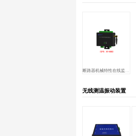
断路器机械特性在线监测系统
无线测温振动装置