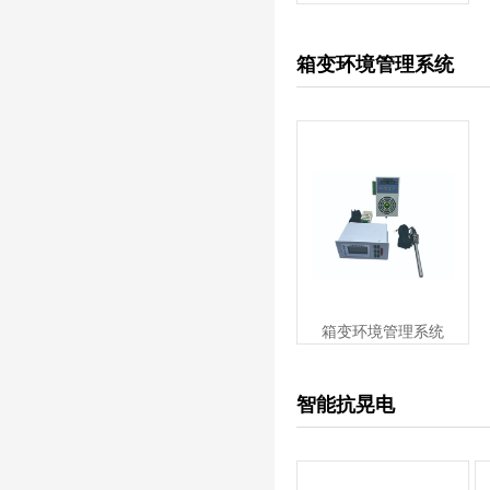
箱变环境管理系统
箱变环境管理系统
智能抗晃电