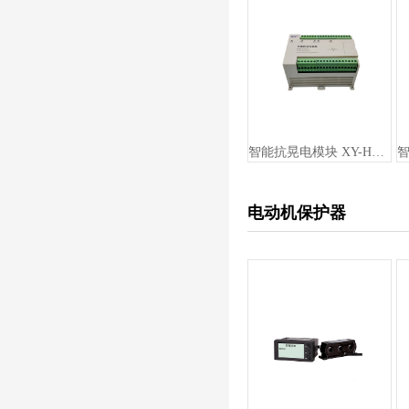
智能抗晃电模块 XY-HD800M
电动机保护器