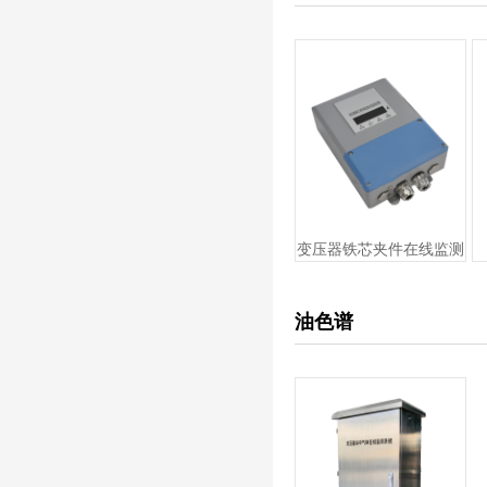
变压器铁芯夹件在线监测
油色谱