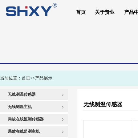
首页
关于贤业
产品
Products
产品展示
当前位置：
首页
>>
产品展示
无线测温传感器
无线测温传感器
无线测温传感器XY-CGQ-A
无线测温主机
无线测温传感器XY-CGQ-B
无线测温主机XY-KCD
局放在线监测传感器
无线测温传感器XY-CGQ-C
无线测温主机XY-KCD-A
局放在线监测(超声波)传感器
无线测温传感器XY-CGQ-C1
局放在线监测主机
无线测温主机XY-KCD-B
局放在线监测(暂态地电压)