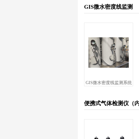
GIS微水密度线监测
GIS微水密度线监测系统
便携式气体检测仪（