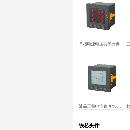
单相电流电压功率因素组合表 XY800UIH-9K1
液晶三相电流表 XY800I-9K4Y
铁芯夹件