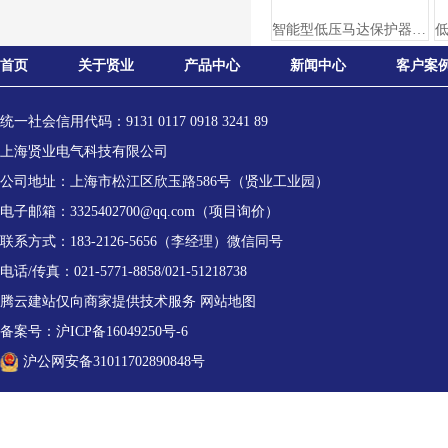
智能型低压马达保护器 XY-MB800A
首页
关于贤业
产品中心
新闻中心
客户案
统一社会信用代码：9131 0117 0918 3241 89
上海贤业电气科技有限公司
公司地址：上海市松江区欣玉路586号（贤业工业园）
电子邮箱：3325402700@qq.com（项目询价）
联系方式：183-2126-5656（李经理）微信同号
电话/传真：021-5771-8858/021-51218738
腾云建站仅向商家提供技术服务
网站地图
备案号：
沪ICP备16049250号-6
沪公网安备31011702890848号