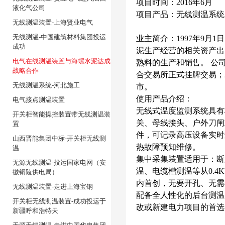
项目时间：2016年6月
液化气公司
项目产品：无线测温系统
无线测温装置-上海贤业电气
无线测温-中国建筑材料集团投运
业主简介：1997年9
成功
泥生产经营的相关资产出
电气在线测温装置与海螺水泥达成
熟料的生产和销售。 公司拥
战略合作
合交易所正式挂牌交易；20
无线测温系统-河北施工
市。
使用产品介绍：
电气接点测温装置
无线式温度监测系统具有
开关柜智能操控装置带无线测温装
关、母线接头、户外刀闸
置
件，可记录高压设备实时
山西晋能集团中标-开关柜无线测
热故障预知维修。
温
集中采集装置适用于：断
无源无线测温-投运国家电网（安
温、电缆槽测温等从0.4
徽铜陵供电局）
内首创，无要开孔、无需
无线测温装置-走进上海宝钢
配备全人性化的后台测温
开关柜无线测温装置-成功投运于
改或新建电力项目的首选
新疆呼和浩特天