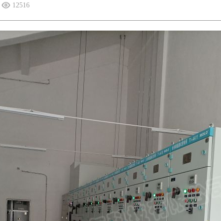
12516