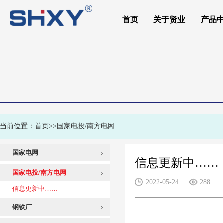
首页
关于贤业
产品
Jufangjiance
局放监测
当前位置：
首页
>>
国家电投/南方电网
国家电网
信息更新中……
四川国网10KV高压柜无线局放在
国家电投/南方电网
线监测
2022-05-24
288
信息更新中……
国网仁寿县供电公司无线局放（改
造）
钢铁厂
唐山松汀钢铁超声波局放 红外成