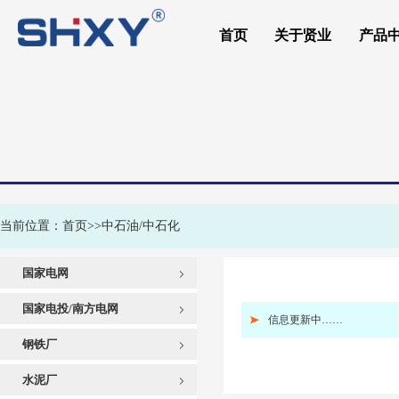
首页
关于贤业
产品
Jufangjiance
局放监测
当前位置：
首页
>>
中石油/中石化
国家电网
四川国网10KV高压柜无线局放在
国家电投/南方电网
线监测
信息更新中……
信息更新中……
国网仁寿县供电公司无线局放（改
钢铁厂
造）
唐山松汀钢铁超声波局放 红外成
水泥厂
像手持仪检测