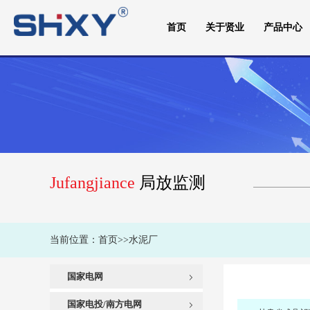
首页
关于贤业
产品中心
Jufangjiance
局放监测
当前位置：
首页
>>
水泥厂
国家电网
四川国网10KV高压柜无线局放在
国家电投/南方电网