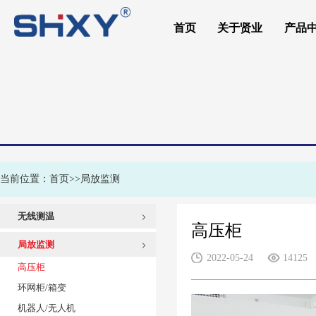
首页
关于贤业
产品
Application
应用范围
当前位置：
首页
>>
局放监测
无线测温
高压柜
高压柜
局放监测
2022-05-24
14125
低压柜/电容柜
高压柜
环网柜/充气柜
环网柜/箱变
变压器/电机
机器人/无人机