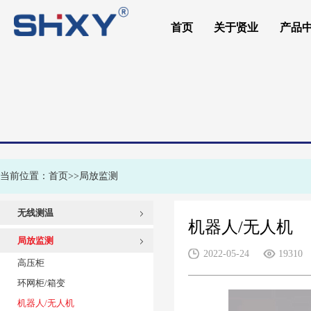
首页
关于贤业
产品
Application
应用范围
当前位置：
首页
>>
局放监测
无线测温
机器人/无人机
高压柜
局放监测
2022-05-24
19310
低压柜/电容柜
高压柜
环网柜/充气柜
环网柜/箱变
变压器/电机
机器人/无人机