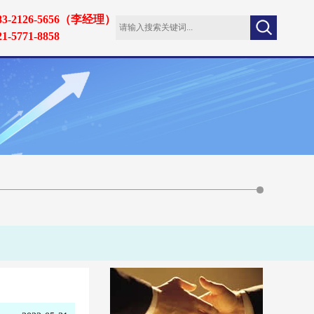
83-2126-5656（李经理）
21-5771-8858