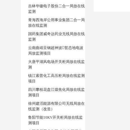
正丰钢铁-唐山市春兴特种钢有限
吉林华徽电子股份二合一局放在线
公司
监测
镇江供电局-户外电缆
青海西海岸公用事业集团二合一局
云南曲靖钢铁集团双友钢铁有限公
放在线监测
司
国药集团威奇达药业无线局放在线
云南昆钢-普洱昆钢嘉华水泥建材
监测
有限公司
云南曲靖呈钢超神波暂态地电波
益海嘉里金龙鱼-上海紫江食品有
局放监测项目
限公司
大唐平湖风电场开关柜局放在线监
姚江上游西排工程
测
阳煤集团-阳煤平原化工有限公司
镇江索普化工高压柜局放在线监测
项目
延峰彼欧（沈阳）汽车外饰系统有
限公司
四川攀枝花盘江煤焦化局放在线监
测项目
烟台龙骏风能开发有限公司
徐州建滔能源有限公司无线局放在
新疆八一钢铁股份有限公司
线监测（改造）
新华制药-山东新华制药股份有限
鲁阳节能10KV开关柜局放在线监
公司
测项目