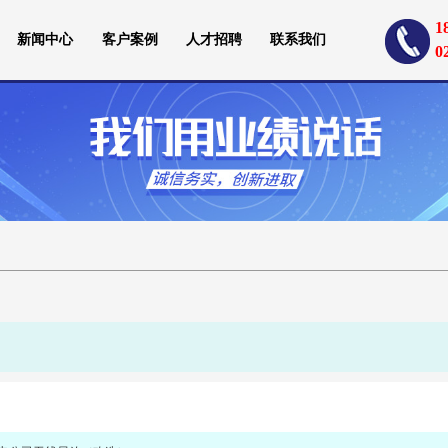
1
新闻中心
客户案例
人才招聘
联系我们
0