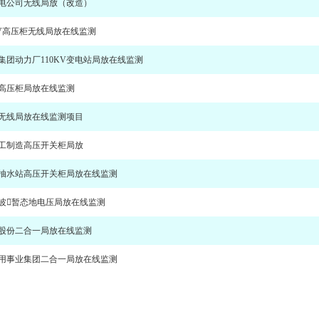
电公司无线局放（改造）
KV高压柜无线局放在线监测
集团动力厂110KV变电站局放在线监测
高压柜局放在线监测
无线局放在线监测项目
工制造高压开关柜局放
抽水站高压开关柜局放在线监测
波暂态地电压局放在线监测
股份二合一局放在线监测
用事业集团二合一局放在线监测