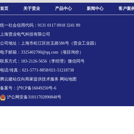
司
国药集团威奇达药业无线局放在线
首页
关于贤业
产品中心
新闻中心
客户案
云南昆钢-普洱昆钢嘉华水泥建材
监测
有限公司
云南曲靖呈钢超神波暂态地电波
统一社会信用代码：9131 0117 0918 3241 89
益海嘉里金龙鱼-上海紫江食品有
局放监测项目
限公司
上海贤业电气科技有限公司
大唐平湖风电场开关柜局放在线监
姚江上游西排工程
测
公司地址：上海市松江区欣玉路586号（贤业工业园）
阳煤集团-阳煤平原化工有限公司
镇江索普化工高压柜局放在线监测
电子邮箱：3325402700@qq.com（项目询价）
项目
延峰彼欧（沈阳）汽车外饰系统有
联系方式：183-2126-5656（李经理）微信同号
限公司
四川攀枝花盘江煤焦化局放在线监
电话/传真：021-5771-8858/021-51218738
测项目
烟台龙骏风能开发有限公司
徐州建滔能源有限公司无线局放在
腾云建站仅向商家提供技术服务
网站地图
新疆八一钢铁股份有限公司
线监测（改造）
备案号：
沪ICP备16049250号-6
新华制药-山东新华制药股份有限
鲁阳节能10KV开关柜局放在线监
公司
沪公网安备31011702890848号
测项目
中国兵器工业集团-华锦集团局放
在线监测项目
贵州遵余高速高压柜二合一局放在
线监测项目