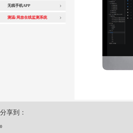
中石油/中石化
国网仁寿县供电公司无线局放（改
水泥厂
团35KV英桥变电所
无线手机APP
造）
化工/电厂
中石油/中石化
中国南方电网-北京师范大学南京
四川国网10KV高压柜无线局放在
测温/局放在线监测系统
煤矿
附属学校
化工/电厂
线监测
水务/汽车
中国南方电网-110KV体育站至航
煤矿
河北文丰实业集团动力厂110KV变
洋信和3号线改造项目
金典案例/数据中心
电站局放在线监测
水务/汽车
中国联通-联通云数据有限公司廊
市政/ABB/西门子
河北鑫达钢铁高压柜局放在线监测
金典案例/数据中心
坊市分公司
食品/制药
山东永锋钢铁无线局放在线监测项
市政/ABB/西门子
中国建材-北川中联水泥有限公司
目
纸业/铝业
食品/制药
中广核-中广核新能源贞丰陇塔光
路博润特种化工制造高压开关柜局
伏电站
纸业/铝业
放
中共山西汾西矿业集团水峪煤业有
江苏水利石港抽水站高压开关柜局
限责任公司
放在线监测
中共湖北金盛兰冶金科技有限公司
青岛水务超声波暂态地电压局放
委员会
在线监测
正丰钢铁-唐山市春兴特种钢有限
分享到：
吉林华徽电子股份二合一局放在线
公司
监测
镇江供电局-户外电缆
青海西海岸公用事业集团二合一局
0
云南曲靖钢铁集团双友钢铁有限公
放在线监测